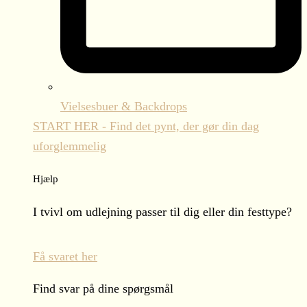
Vielsesbuer & Backdrops
START HER - Find det pynt, der gør din dag
uforglemmelig
Hjælp
I tvivl om udlejning passer til dig eller din festtype?
Få svaret her
Find svar på dine spørgsmål