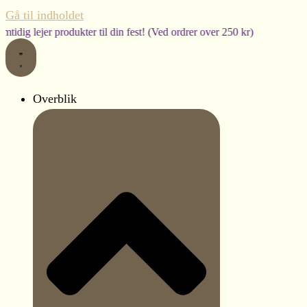
Gå til indholdet
ukter til din fest! (Ved ordrer over 250 kr)
Bestillingst
Overblik