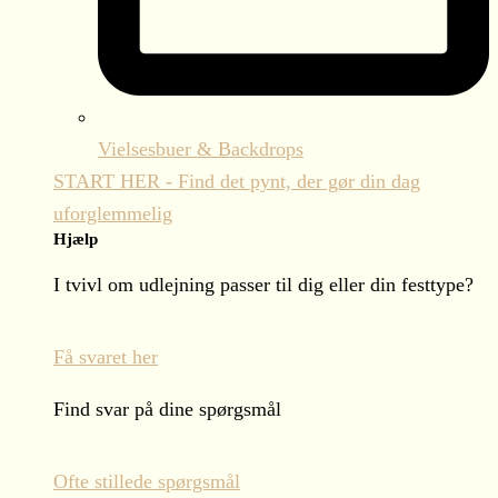
Vielsesbuer & Backdrops
START HER - Find det pynt, der gør din dag
uforglemmelig
Hjælp
I tvivl om udlejning passer til dig eller din festtype?
Få svaret her
Find svar på dine spørgsmål
Ofte stillede spørgsmål