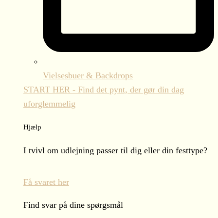
Vielsesbuer & Backdrops
START HER - Find det pynt, der gør din dag
uforglemmelig
Hjælp
I tvivl om udlejning passer til dig eller din festtype?
Få svaret her
Find svar på dine spørgsmål