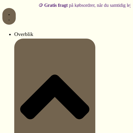
Ballonbue
Gå
🪙
Gratis fragt
på købsordrer, når du samtidig lejer produkt
kit
til
|
indholdet
Hvid,
sand
og
Overblik
guld
|
119
balloner
antal