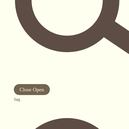
Close
Open
Søg