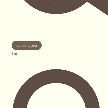
Close
Open
Søg