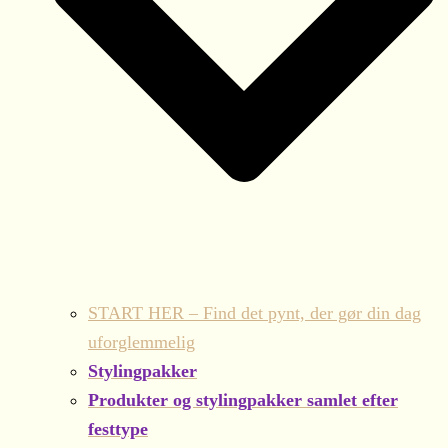
START HER – Find det pynt, der gør din dag
uforglemmelig
Stylingpakker
Produkter og stylingpakker samlet efter
festtype