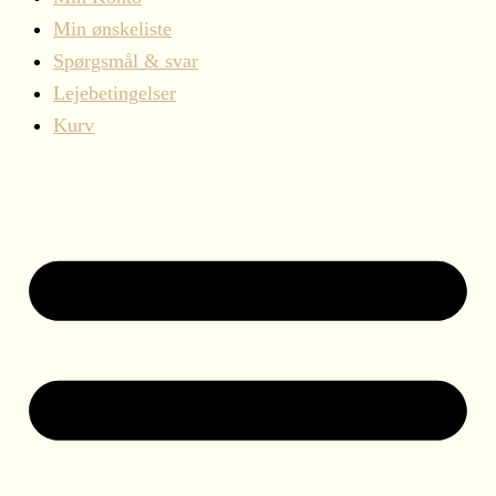
Min ønskeliste
Spørgsmål & svar
Lejebetingelser
Kurv