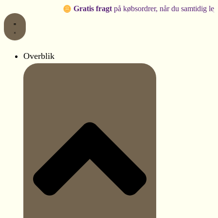
Blomstervæg
Piberensere
Gå
Gratis fragt
på købsordrer, når du samtidig lejer produkt
panel
til
til
|
ophængning
indholdet
Champagne
af
og
stof,
hvid
blomster
Overblik
|
mv.
Kunstig
|
blomster
Nem
backdrop
ophæng
antal
og
justering
|
10
stk.
i
passende
farve
antal