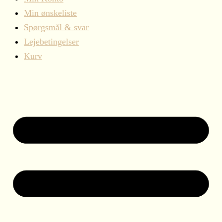
Min ønskeliste
Spørgsmål & svar
Lejebetingelser
Kurv