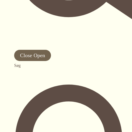
Close
Open
Søg