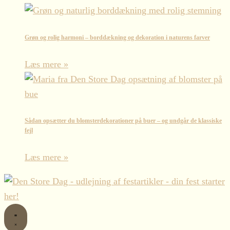
Grøn og rolig harmoni – borddækning og dekoration i naturens farver
Læs mere »
Sådan opsætter du blomsterdekorationer på buer – og undgår de klassiske
fejl
Læs mere »