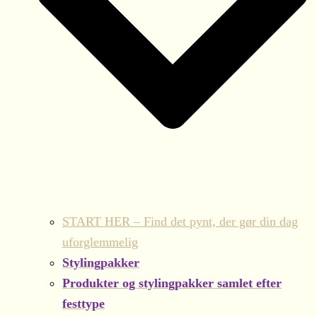
START HER – Find det pynt, der gør din dag
uforglemmelig
Stylingpakker
Produkter og stylingpakker samlet efter
festtype