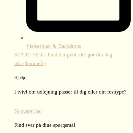
Vielsesbuer & Backdrops
START HER - Find det pynt, der gør din dag
uforglemmelig
Hjælp
I tvivl om udlejning passer til dig eller din festtype?
Få svaret her
Find svar på dine spørgsmål