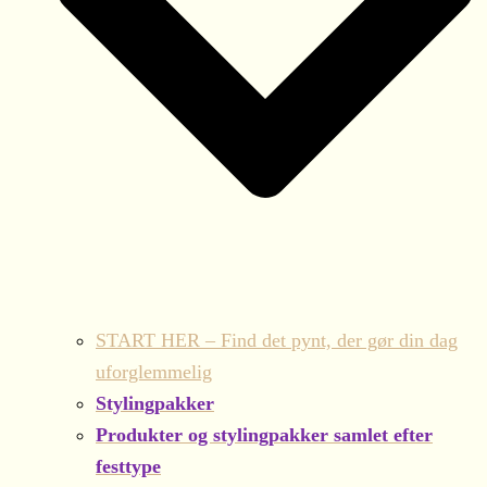
START HER – Find det pynt, der gør din dag
uforglemmelig
Stylingpakker
Produkter og stylingpakker samlet efter
festtype