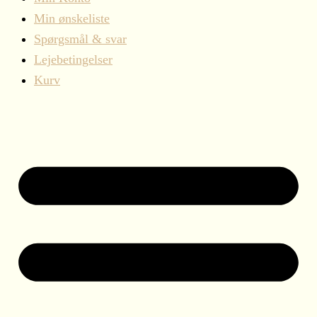
Min ønskeliste
Spørgsmål & svar
Lejebetingelser
Kurv