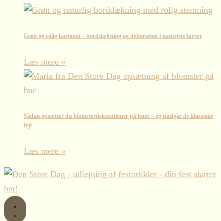
Grøn og rolig harmoni – borddækning og dekoration i naturens farver
Læs mere »
Sådan opsætter du blomsterdekorationer på buer – og undgår de klassiske
fejl
Læs mere »