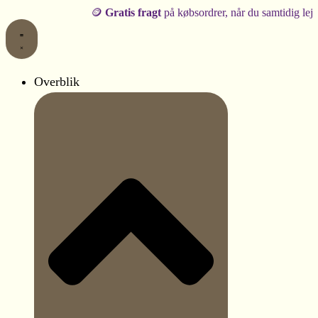
Fuglebur
Gå
🪙
Gratis fragt
på købsordrer, når du samtidig lejer produkte
i
til
jern
indholdet
|
Dekorationsbur
|
Overblik
Guld
|
45
x
25
cm.
antal