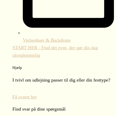
Vielsesbuer & Backdrops
START HER - Find det pynt, der gør din dag
uforglemmelig
Hjælp
I tvivl om udlejning passer til dig eller din festtype?
Få svaret her
Find svar på dine spørgsmål