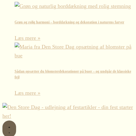
Grøn og rolig harmoni – borddækning og dekoration i naturens farver
Læs mere »
Sådan opsætter du blomsterdekorationer på buer – og undgår de klassiske
fejl
Læs mere »