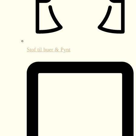
Stof til buer & Pynt