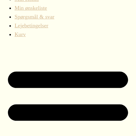
Min ønskeliste
Spørgsmål & svar
Lejebetingelser
Kurv