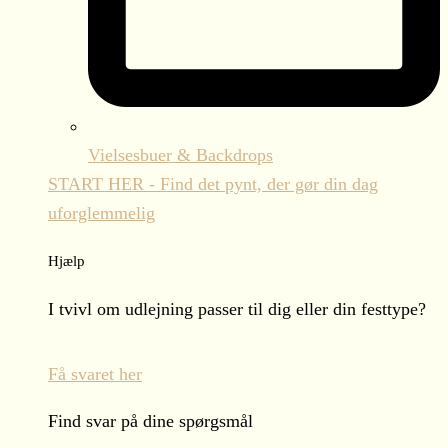
Vielsesbuer & Backdrops
START HER - Find det pynt, der gør din dag
uforglemmelig
Hjælp
I tvivl om udlejning passer til dig eller din festtype?
Få svaret her
Find svar på dine spørgsmål