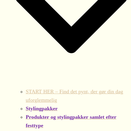
START HER – Find det pynt, der gør din dag
uforglemmelig
Stylingpakker
Produkter og stylingpakker samlet efter
festtype