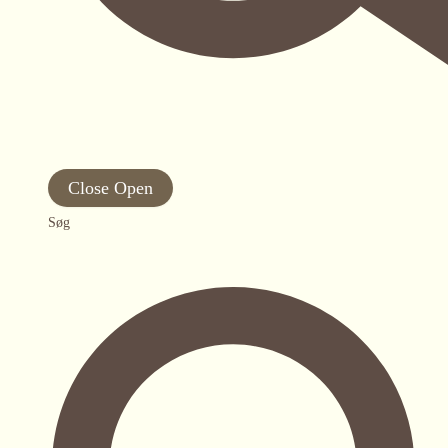
Close
Open
Søg