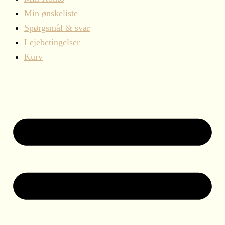
Min ønskeliste
Spørgsmål & svar
Lejebetingelser
Kurv