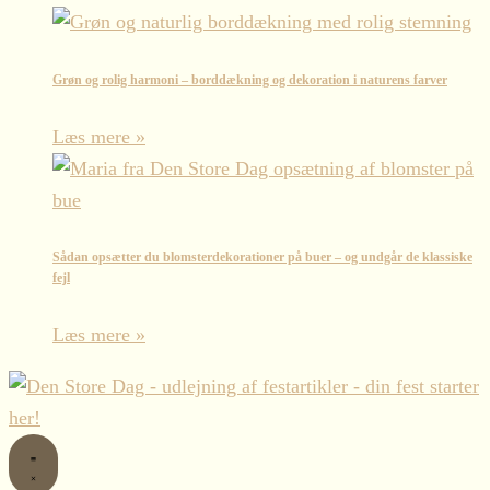
Grøn og rolig harmoni – borddækning og dekoration i naturens farver
Læs mere »
Sådan opsætter du blomsterdekorationer på buer – og undgår de klassiske
fejl
Læs mere »