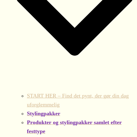
START HER – Find det pynt, der gør din dag
uforglemmelig
Stylingpakker
Produkter og stylingpakker samlet efter
festtype