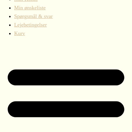
Min ønskeliste
Spørgsmål & svar
Lejebetingelser
Kurv