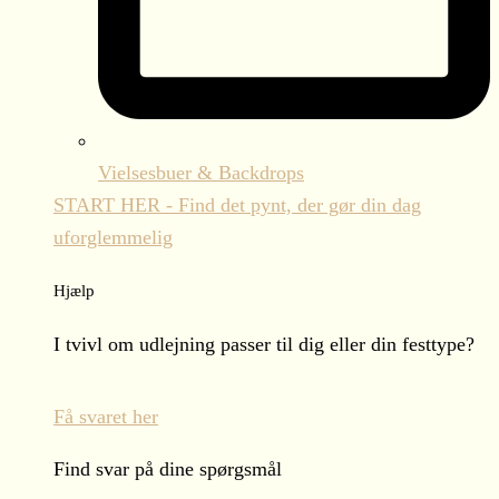
Vielsesbuer & Backdrops
START HER - Find det pynt, der gør din dag
uforglemmelig
Hjælp
I tvivl om udlejning passer til dig eller din festtype?
Få svaret her
Find svar på dine spørgsmål