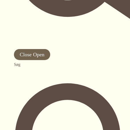
Close
Open
Søg