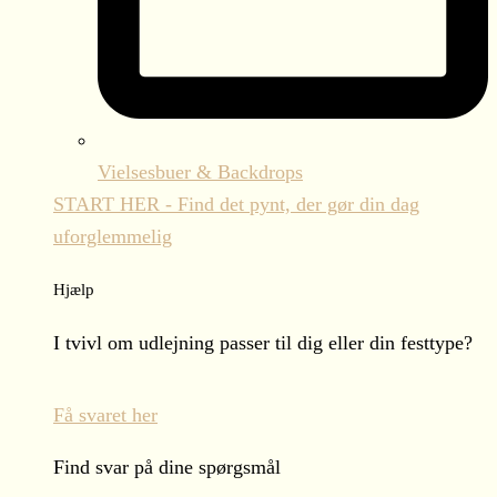
Vielsesbuer & Backdrops
START HER - Find det pynt, der gør din dag
uforglemmelig
Hjælp
I tvivl om udlejning passer til dig eller din festtype?
Få svaret her
Find svar på dine spørgsmål