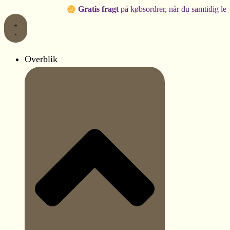
Macramé
Gå
Gratis fragt
på købsordrer, når du samtidig lejer produkt
loftlampe
til
med
indholdet
akryl
krystaller
|
Overblik
Macramé
lysekrone
antal