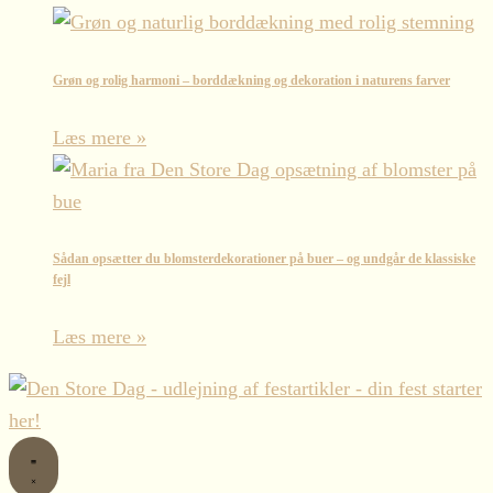
Grøn og rolig harmoni – borddækning og dekoration i naturens farver
Læs mere »
Sådan opsætter du blomsterdekorationer på buer – og undgår de klassiske
fejl
Læs mere »