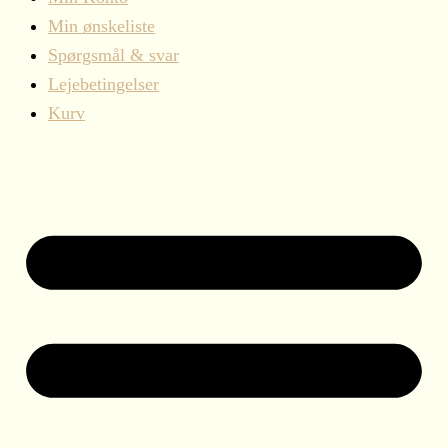
Min ønskeliste
Spørgsmål & svar
Lejebetingelser
Kurv