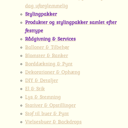
dag uforglemmelig
Stylingpakker
Produkter og stylingpakker samlet efter
festtype
Rådgivning & Services
Balloner & Tilbehør
Blomster & Ranker
Borddækning & Pynt
Dekorationer & Ophæng
DIY & Detaljer
El & Stik
Lys & Stemning
Stativer & Opstillinger
Stof til buer & Pynt
Vielsesbuer & Backdrops