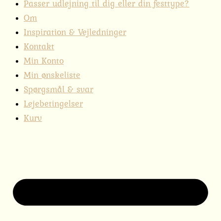
Passer udlejning til dig eller din festtype?
Om
Inspiration & Vejledninger
Kontakt
Min Konto
Min ønskeliste
Spørgsmål & svar
Lejebetingelser
Kurv