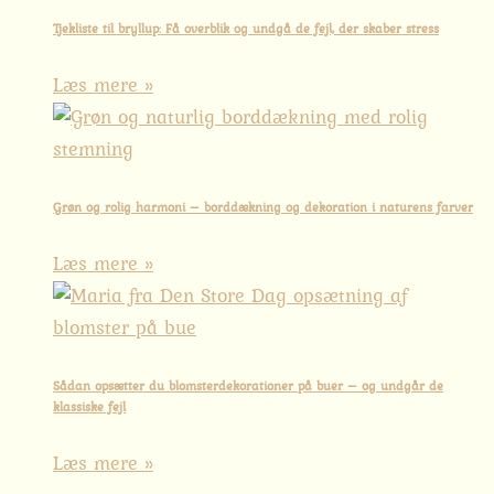
Tjekliste til bryllup: Få overblik og undgå de fejl, der skaber stress
Læs mere »
Grøn og rolig harmoni – borddækning og dekoration i naturens farver
Læs mere »
Sådan opsætter du blomsterdekorationer på buer – og undgår de
klassiske fejl
Læs mere »