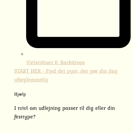
Vielsesbuer & Backdrops
START HER - Find det pynt, der gør din dag
uforglemmelig
Hjælp
I tvivl om udlejning passer til dig eller din
festtype?