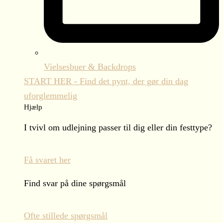
Vielsesbuer & Backdrops
START HER - Find det pynt, der gør din dag
uforglemmelig
Hjælp
I tvivl om udlejning passer til dig eller din festtype?
Få svaret her
Find svar på dine spørgsmål
Ofte stillede spørgsmål