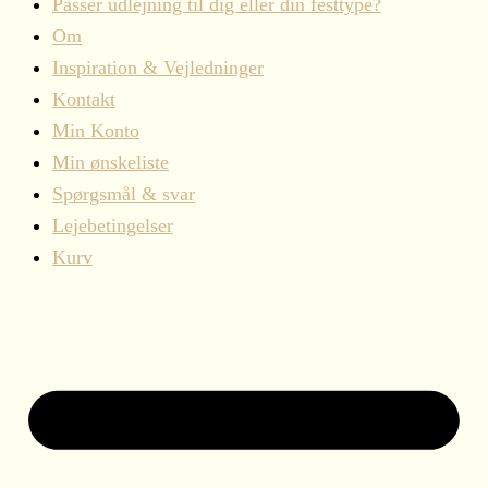
Passer udlejning til dig eller din festtype?
Om
Inspiration & Vejledninger
Kontakt
Min Konto
Min ønskeliste
Spørgsmål & svar
Lejebetingelser
Kurv