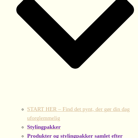
START HER – Find det pynt, der gør din dag
uforglemmelig
Stylingpakker
Produkter og stylingpakker samlet efter