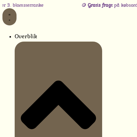
Gå
Sorteret
lomsterranke
🪙
Gratis fragt
på købsordrer, når
til
efter
indholdet
seneste
Overblik