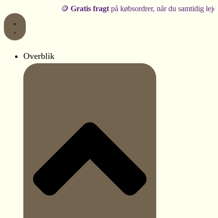
Gå
🪙
Gratis fragt
på købsordrer, når du samtidig lejer produkte
til
indholdet
Overblik