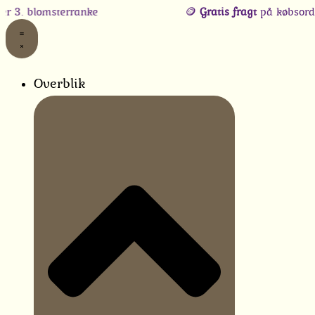
Gå
lomsterranke
🪙
Gratis fragt
på købsordrer, når
til
indholdet
Overblik