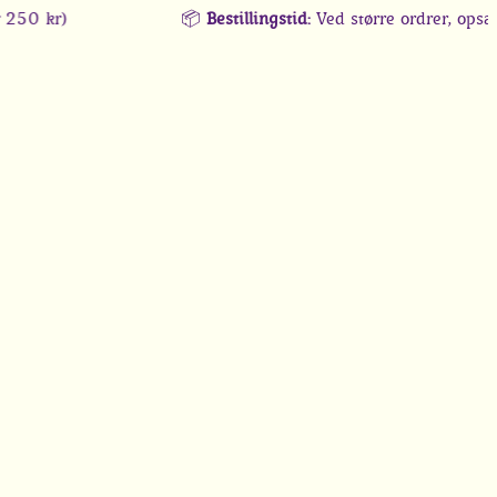
r)
📦
Bestillingstid:
Ved større ordrer, opsætning 