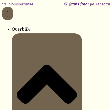
Gå
omsterranke
🪙
Gratis fragt
på købsordrer, når 
til
indholdet
Overblik