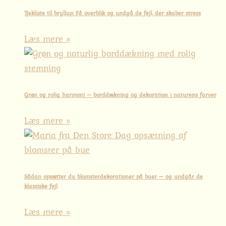
Tjekliste til bryllup: Få overblik og undgå de fejl, der skaber stress
Læs mere »
Grøn og rolig harmoni – borddækning og dekoration i naturens farver
Læs mere »
Sådan opsætter du blomsterdekorationer på buer – og undgår de
klassiske fejl
Læs mere »