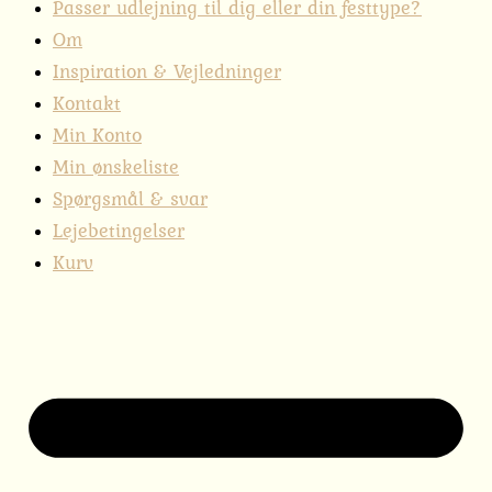
Passer udlejning til dig eller din festtype?
Om
Inspiration & Vejledninger
Kontakt
Min Konto
Min ønskeliste
Spørgsmål & svar
Lejebetingelser
Kurv