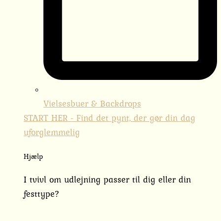
Vielsesbuer & Backdrops
START HER - Find det pynt, der gør din dag
uforglemmelig
Hjælp
I tvivl om udlejning passer til dig eller din
festtype?