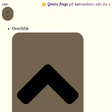
Gå
Gratis fragt
på købsordrer, når du samtidig l
til
indholdet
Overblik