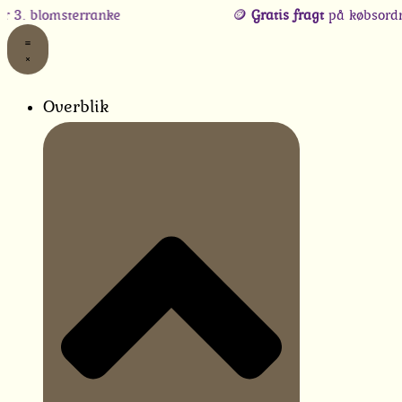
Gå
omsterranke
🪙
Gratis fragt
på købsordrer, når
til
indholdet
Overblik