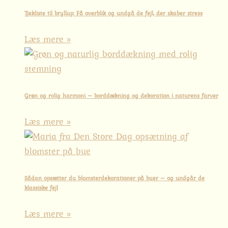
Tjekliste til bryllup: Få overblik og undgå de fejl, der skaber stress
Læs mere »
Grøn og rolig harmoni – borddækning og dekoration i naturens farver
Læs mere »
Sådan opsætter du blomsterdekorationer på buer – og undgår de
klassiske fejl
Læs mere »