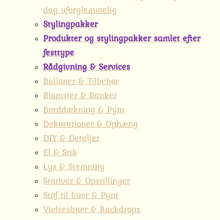
dag uforglemmelig
Stylingpakker
Produkter og stylingpakker samlet efter
festtype
Rådgivning & Services
Balloner & Tilbehør
Blomster & Ranker
Borddækning & Pynt
Dekorationer & Ophæng
DIY & Detaljer
El & Stik
Lys & Stemning
Stativer & Opstillinger
Stof til buer & Pynt
Vielsesbuer & Backdrops