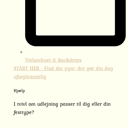
Vielsesbuer & Backdrops
START HER - Find det pynt, der gør din dag
uforglemmelig
Hjælp
I tvivl om udlejning passer til dig eller din
festtype?