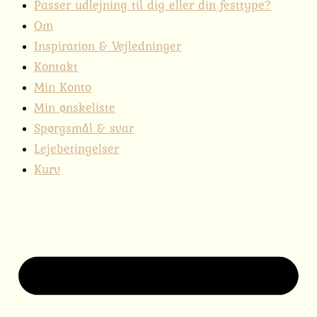
Passer udlejning til dig eller din festtype?
Om
Inspiration & Vejledninger
Kontakt
Min Konto
Min ønskeliste
Spørgsmål & svar
Lejebetingelser
Kurv