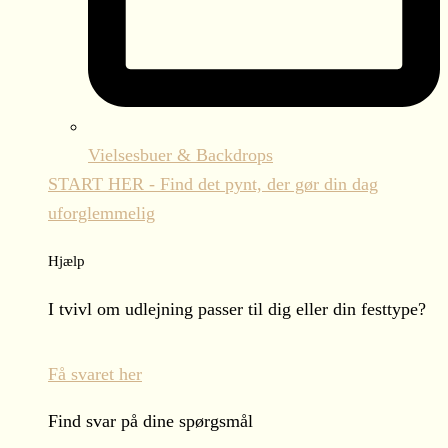
Vielsesbuer & Backdrops
START HER - Find det pynt, der gør din dag
uforglemmelig
Hjælp
I tvivl om udlejning passer til dig eller din festtype?
Få svaret her
Find svar på dine spørgsmål