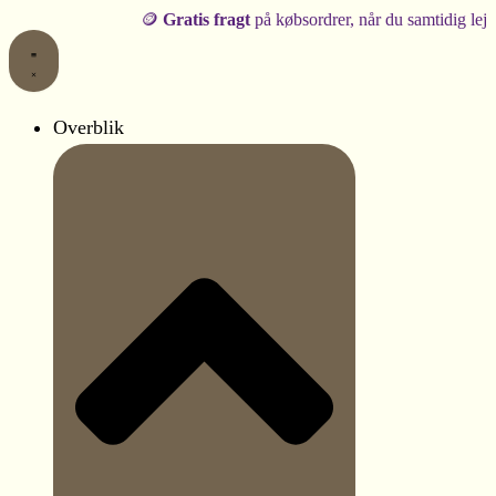
Gå
Den
Den
🪙
Gratis fragt
på købsordrer, når du samtidig lejer produkte
oprindelige
aktuelle
til
pris
pris
indholdet
var:
er:
Overblik
30 kr..
25 kr..