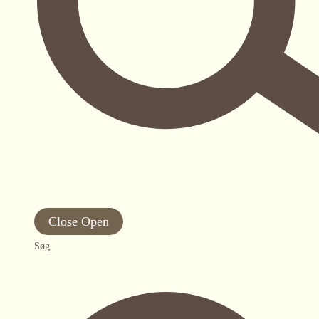
Close
Open
Søg