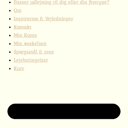
Passer udlejning til dig eller din festtype?
Om
Inspiration & Vejledninger
Kontakt
Min Konto
Min ønskeliste
Spørgsmål & svar
Lejebetingelser
Kurv