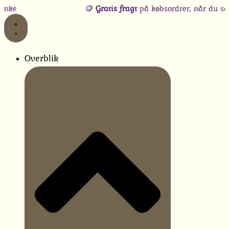
Gå
🪙
Gratis fragt
på købsordrer, når du samtidig le
til
indholdet
Overblik