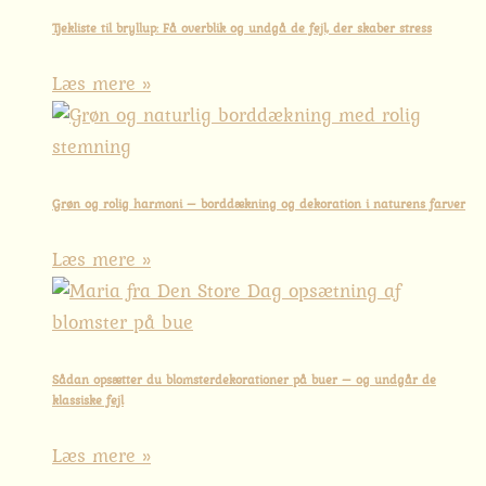
Tjekliste til bryllup: Få overblik og undgå de fejl, der skaber stress
Læs mere »
Grøn og rolig harmoni – borddækning og dekoration i naturens farver
Læs mere »
Sådan opsætter du blomsterdekorationer på buer – og undgår de
klassiske fejl
Læs mere »