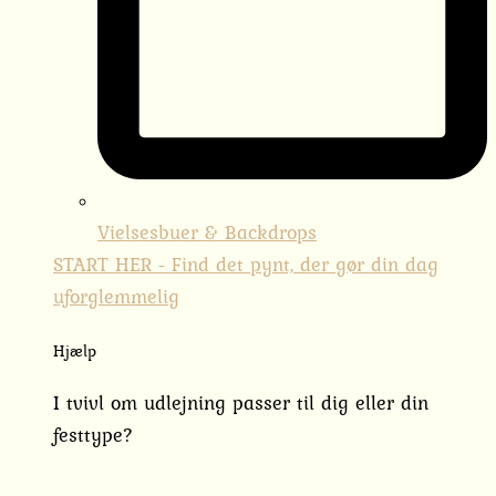
Vielsesbuer & Backdrops
START HER - Find det pynt, der gør din dag
uforglemmelig
Hjælp
I tvivl om udlejning passer til dig eller din
festtype?